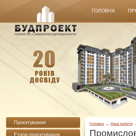
ГОЛОВНА
ПР
Проєктування
Головна
→
Наші роботи
Промислові
Етапи проєктування