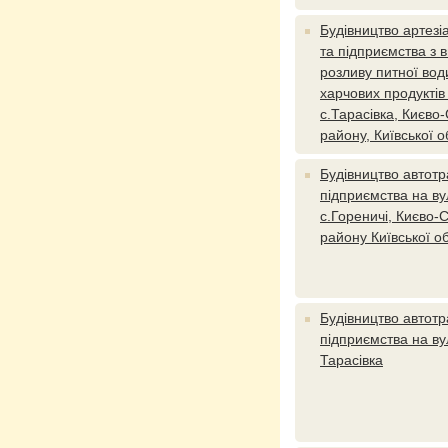
Будівництво артезі
та підприємства з 
розливу питної во
харчових продуктів 
с.Тарасівка, Києво
району, Київської о
Будівництво автот
підприємства на вул
с.Гореничі, Києво-
району Київської об
Будівництво автот
підприємства на вул
Тарасівка