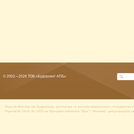
© 2002—2026 ТОВ «Будпроект АПБ»
- Ліцензія Міністерства будівництва, архітектури та житлово-комунального господарства
- Ліцензія № 1/419, № 1/420 на Програмні комплекси "Ліра" і "Мономах" для розрахунку з