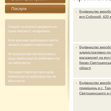
Послуги
Будівництво виробн
вул.Соборній, 420 
Знищені чи втрачені документи на
право власності: як відновити
Коли власники зруйнованого житла
зможуть отримати компенсацію
Будівництво виробн
адміністративно-по
Як працюватиме механізм закону
магазином) на вул.К
щодо компенсації за зруйноване під
Києво-Святошинсько
час війни житло
області
Президент підписав закон щодо
компенсації за зруйноване під час
війни житло
Будівництво вироб
приміщень в с. Тар
Святошинського р-н